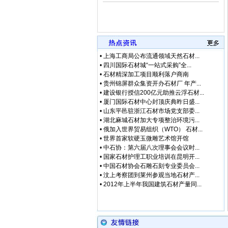
•
上海工商局公布流通领域天然石材...
•
四川国际石材城“一站式采购”全...
•
石材精深加工项目顺利落户商南
•
贵州锦屏群众集资开办石材厂 年产...
•
建设银行授信200亿元助推云浮石材...
•
厦门国际石材中心封顶庆典昨日盛...
•
山东平邑驻浙江石材市场党支部委...
•
湖北麻城石材加大专项整治环境污...
•
俄加入世界贸易组织（WTO） 石材...
•
世界首家软硬玉微雕艺术馆开馆
•
中石协：第六届八次理事会会议时...
•
国家石材护理工职业培训在昆明开...
•
中国石材协会石雕石刻专业委员会...
•
汶上考察团到莱州参观当地石材产...
•
2012年上半年我国建筑石材产量同...