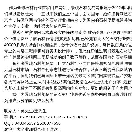
作为全球石材行业首家门户网站，景观石材贸易网创建于2012年,
们得以发展壮大，一直以来我们立足中国，面向国际，始终坚持满足石
宗旨，将互联网与传统的石材行业相结合，为国内的石材贸易流通并为
个方便，专业，功能强大的信息平台.
景观石材贸易网以求真务实严谨的的态度,准确分析行业发展,把握市
企业借助网络了解石材行情,把握更多商机,已经拥有庞大的石材行业数据
40000多条供求合作代理信息，数千张石材图片资源，每日数百条的
专业的网络工程师和网页美工设计师），借此优势通过我们景观石材贸
推广并最终实现网上贸易成功的例子数不胜数，从而在国内外石材界拥
多年来景观石材贸易网与广大石材行业同仁保持着密切的联系.并同
大型石材市场，石材书刊杂志社进行宣传合作，从而不断提升我网站的
好平台，同时我们已与国际上若干知名度最高的商贸网实现联盟和资源
各大商贸网站上去,同时本站也将其信息反馈在本站上供用户分享. 最
势基础上致力于不断完善和提高网站综合功能，更好的服务于广大用户
我们为景观石材贸易网是石材行业最优秀的商务网站而自豪,我们将
为用户服务的原则继续努力.
联系人：吴先生/王先生
手 机：18239958680(ZZ) 13655167760(NJ)
QQ：943946597 2506077558
欢迎广大企业加盟合作！谢谢！