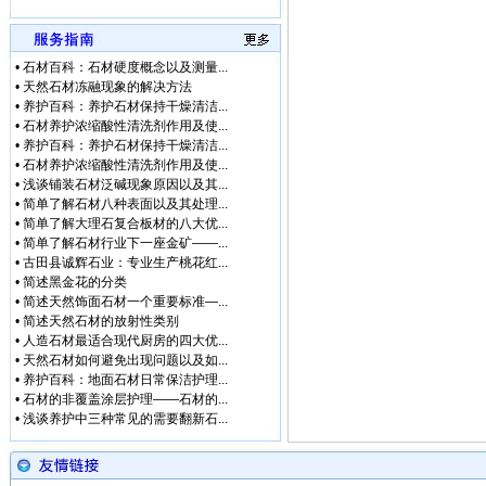
•
石材百科：石材硬度概念以及测量...
•
天然石材冻融现象的解决方法
•
养护百科：养护石材保持干燥清洁...
•
石材养护浓缩酸性清洗剂作用及使...
•
养护百科：养护石材保持干燥清洁...
•
石材养护浓缩酸性清洗剂作用及使...
•
浅谈铺装石材泛碱现象原因以及其...
•
简单了解石材八种表面以及其处理...
•
简单了解大理石复合板材的八大优...
•
简单了解石材行业下一座金矿——...
•
古田县诚辉石业：专业生产桃花红...
•
简述黑金花的分类
•
简述天然饰面石材一个重要标准—...
•
简述天然石材的放射性类别
•
人造石材最适合现代厨房的四大优...
•
天然石材如何避免出现问题以及如...
•
养护百科：地面石材日常保洁护理...
•
石材的非覆盖涂层护理——石材的...
•
浅谈养护中三种常见的需要翻新石...