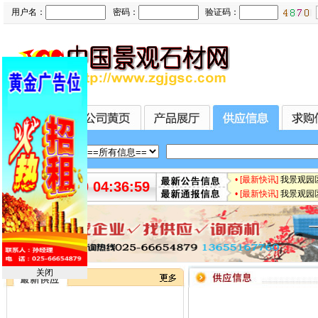
用户名：
密码：
验证码：
• [最新快讯]
我景观园区急
2026-08-10 04:37:00
• [最新快讯]
我景观园区急
关闭
•
求购路沿石3万个